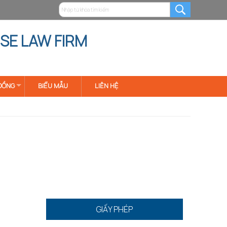
SE LAW FIRM
ĐỒNG
BIỂU MẪU
LIÊN HỆ
GIẤY PHÉP