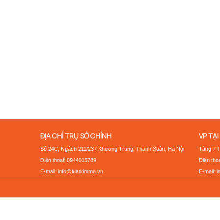
ĐỊA CHỈ TRỤ SỞ CHÍNH
VP TẠI
Số 24C, Ngách 211/237 Khương Trung, Thanh Xuân, Hà Nội
Tầng 7 
Điện thoại: 0944015789
Điện tho
E-mail: info@luatkimma.vn
E-mail: 