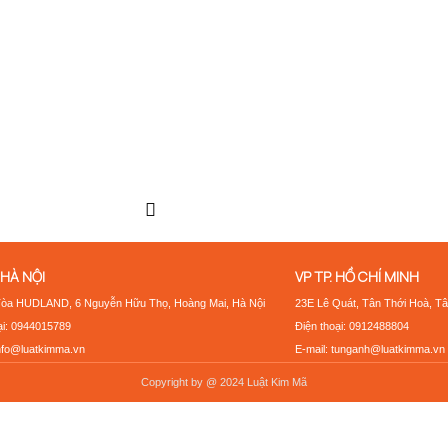
 HÀ NỘI
VP TP. HỒ CHÍ MINH
Tòa HUDLAND, 6 Nguyễn Hữu Thọ, Hoàng Mai, Hà Nội
23E Lê Quát, Tân Thới Hoà, Tâ
ại: 0944015789
Điện thoại: 0912488804
info@luatkimma.vn
E-mail: tunganh@luatkimma.vn
Copyright by @ 2024 Luật Kim Mã