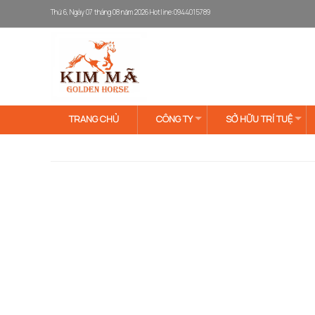
Thứ 6, Ngày 07 tháng 08 năm 2026
Hotline:0944015789
TRANG CHỦ
CÔNG TY
SỞ HỮU TRÍ TUỆ