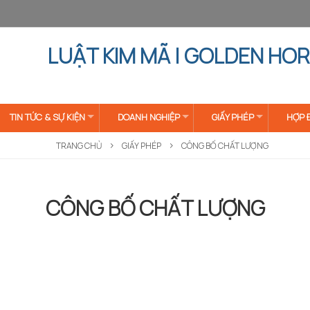
LUẬT KIM MÃ | GOLDEN HOR
TIN TỨC & SỰ KIỆN
DOANH NGHIỆP
GIẤY PHÉP
HỢP 
TRANG CHỦ
GIẤY PHÉP
CÔNG BỐ CHẤT LƯỢNG
CÔNG BỐ CHẤT LƯỢNG