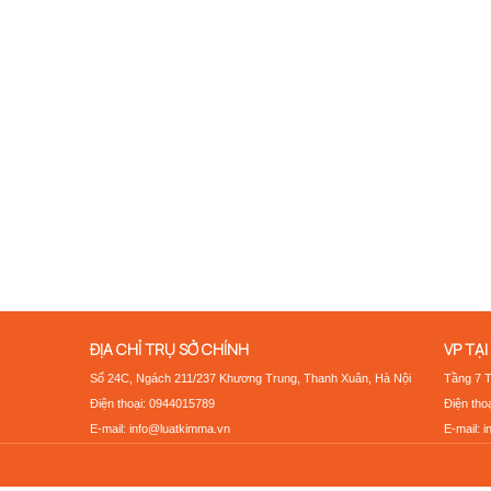
ĐỊA CHỈ TRỤ SỞ CHÍNH
VP TẠI
Số 24C, Ngách 211/237 Khương Trung, Thanh Xuân, Hà Nội
Tầng 7 
Điện thoại: 0944015789
Điện tho
E-mail: info@luatkimma.vn
E-mail: 