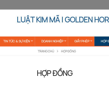
LUẬT KIM MÃ | GOLDEN HOR
TIN TỨC & SỰ KIỆN
DOANH NGHIỆP
GIẤY PHÉP
HỢP 
TRANG CHỦ
HỢP ĐỒNG
HỢP ĐỒNG