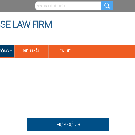
SE LAW FIRM
ĐỒNG
BIỂU MẪU
LIÊN HỆ
HỢP ĐỒNG