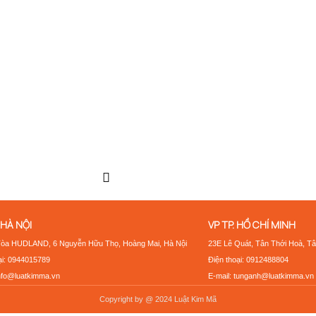
 HÀ NỘI
VP TP. HỒ CHÍ MINH
Tòa HUDLAND, 6 Nguyễn Hữu Thọ, Hoàng Mai, Hà Nội
23E Lê Quát, Tân Thới Hoà, Tâ
ại: 0944015789
Điện thoại: 0912488804
info@luatkimma.vn
E-mail: tunganh@luatkimma.vn
Copyright by @ 2024 Luật Kim Mã