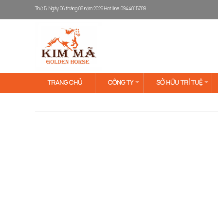
Thứ 5, Ngày 06 tháng 08 năm 2026
Hotline:0944015789
TRANG CHỦ
CÔNG TY
SỞ HỮU TRÍ TUỆ